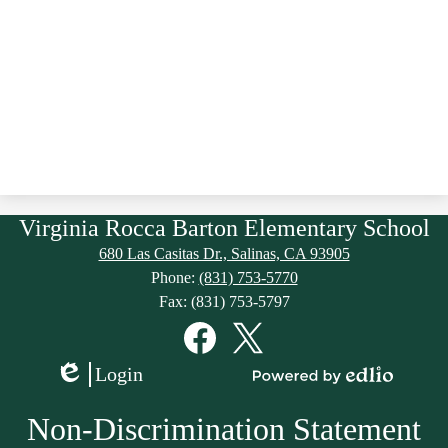
Virginia Rocca Barton Elementary School
680 Las Casitas Dr., Salinas, CA 93905
Phone:
(831) 753-5770
Fax: (831) 753-5797
Social
Media
Links
Facebook
Twitter
Login
Edlio
Powered
by
Non-Discrimination Statement
Edlio